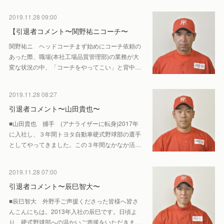
2019.11.28 09:00
【引退者コメント〜関野祐ニコーチ〜
関野祐ニ ヘッドコーチまず始めにコーチ依頼の
あった際、職場(本社工場品質管理部)の業務が大
変な状況の中、「コーチをやってこい」と背中…
2019.11.28 08:27
引退者コメント〜山田貴也〜
■山田貴也 捕手 (アナライザーに転身)2017年
に入社し、３年間トヨタ自動車硬式野球部の選手
としてやってきました。この３年間なかなか活…
2019.11.28 07:00
引退者コメント〜辰巳智大〜
■辰巳智大 外野手ご声援くださった皆様へ皆さ
んこんにちは。2013年入社の辰巳です。日頃よ
り、硬式野球部への温かいご声援をいただきま…