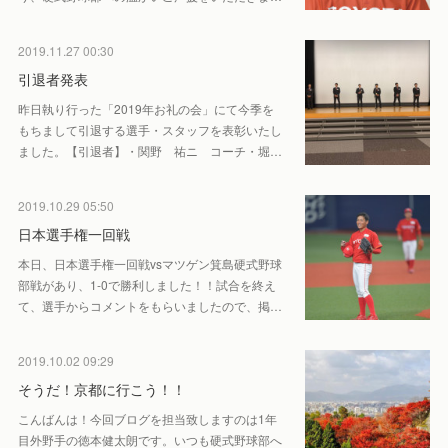
2019.11.27 00:30
引退者発表
昨日執り行った「2019年お礼の会」にて今季を
もちまして引退する選手・スタッフを表彰いたし
ました。【引退者】・関野 祐ニ コーチ・堀…
2019.10.29 05:50
日本選手権一回戦
本日、日本選手権一回戦vsマツゲン箕島硬式野球
部戦があり、1-0で勝利しました！！試合を終え
て、選手からコメントをもらいましたので、掲…
2019.10.02 09:29
そうだ！京都に行こう！！
こんばんは！今回ブログを担当致しますのは1年
目外野手の徳本健太朗です。いつも硬式野球部へ