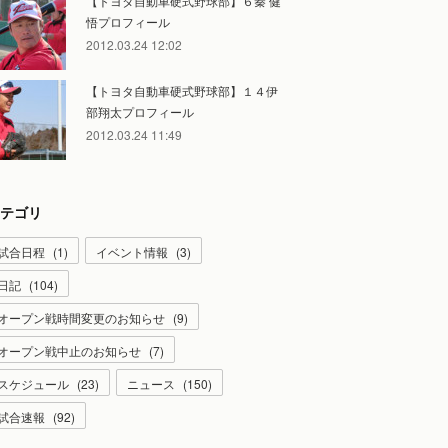
【トヨタ自動車硬式野球部】６秦 健
悟プロフィール
2012.03.24 12:02
【トヨタ自動車硬式野球部】１４伊
部翔太プロフィール
2012.03.24 11:49
テゴリ
試合日程
(
1
)
イベント情報
(
3
)
日記
(
104
)
オープン戦時間変更のお知らせ
(
9
)
オープン戦中止のお知らせ
(
7
)
スケジュール
(
23
)
ニュース
(
150
)
試合速報
(
92
)