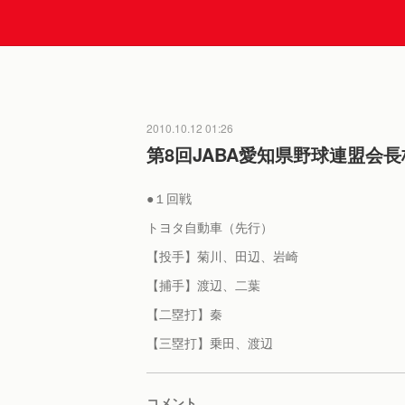
2010.10.12 01:26
第8回JABA愛知県野球連盟会
●１回戦
トヨタ自動車（先行
【投手】菊川、田辺、岩崎
【捕手】渡辺、二葉
【二塁打】秦
【三塁打】乗田、渡辺
コメント