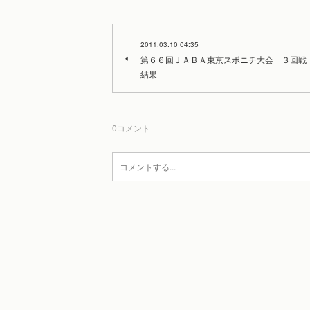
2011.03.10 04:35
第６６回ＪＡＢＡ東京スポニチ大会 ３回戦
結果
0
コメント