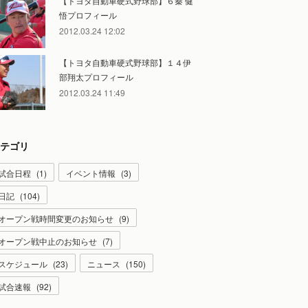
【トヨタ自動車硬式野球部】６秦 健
悟プロフィール
2012.03.24 12:02
【トヨタ自動車硬式野球部】１４伊
部翔太プロフィール
2012.03.24 11:49
テゴリ
試合日程
(
1
)
イベント情報
(
3
)
日記
(
104
)
オープン戦時間変更のお知らせ
(
9
)
オープン戦中止のお知らせ
(
7
)
スケジュール
(
23
)
ニュース
(
150
)
試合速報
(
92
)