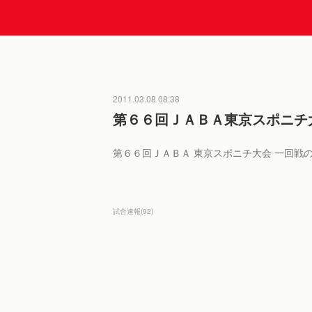
2011.03.08 08:38
第６６回ＪＡＢＡ東京スポニチ
第６６回ＪＡＢＡ 東京スポニチ大会 一回戦
試合速報
(
92
)