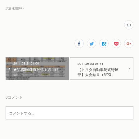
試合速報
(
92
)
2011.08.21 01:00
2011.06.23 05:44
★第82回都市対抗予選 1戦
【トヨタ自動車硬式野球
目
部】大会結果（6/23）
0
コメント