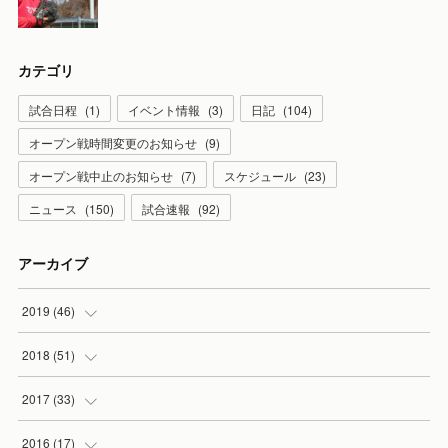
カテゴリ
試合日程
(
1
)
イベント情報
(
3
)
日記
(
104
)
オープン戦時間変更のお知らせ
(
9
)
オープン戦中止のお知らせ
(
7
)
スケジュール
(
23
)
ニュース
(
150
)
試合速報
(
92
)
アーカイブ
2019
(
46
)
(
7
)
2018
(
51
)
(
2
)
(
3
)
2017
(
33
)
(
2
)
(
3
)
(
3
)
2016
(
17
)