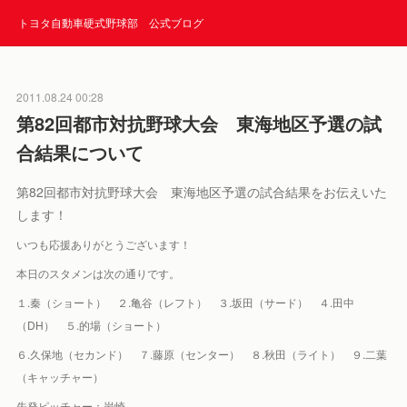
トヨタ自動車硬式野球部 公式ブログ
2011.08.24 00:28
第82回都市対抗野球大会 東海地区予選の試
合結果について
第82回都市対抗野球大会 東海地区予選の試合結果をお伝えいた
します！
いつも応援ありがとうございます！
本日のスタメンは次の通りです。
１.秦（ショート） ２.亀谷（レフト） ３.坂田（サード） ４.田中
（DH） ５.的場（ショート）
６.久保地（セカンド） ７.藤原（センター） ８.秋田（ライト） ９.二葉
（キャッチャー）
先発ピッチャー：岩崎