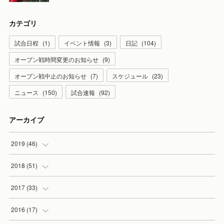
カテゴリ
試合日程
(
1
)
イベント情報
(
3
)
日記
(
104
)
オープン戦時間変更のお知らせ
(
9
)
オープン戦中止のお知らせ
(
7
)
スケジュール
(
23
)
ニュース
(
150
)
試合速報
(
92
)
アーカイブ
2019
(
46
)
(
7
)
2018
(
51
)
(
2
)
(
3
)
2017
(
33
)
(
2
)
(
3
)
(
3
)
2016
(
17
)