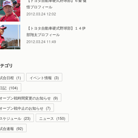
【トヨタ自動車硬式野球部】６秦 健
悟プロフィール
2012.03.24 12:02
【トヨタ自動車硬式野球部】１４伊
部翔太プロフィール
2012.03.24 11:49
テゴリ
試合日程
(
1
)
イベント情報
(
3
)
日記
(
104
)
オープン戦時間変更のお知らせ
(
9
)
オープン戦中止のお知らせ
(
7
)
スケジュール
(
23
)
ニュース
(
150
)
試合速報
(
92
)