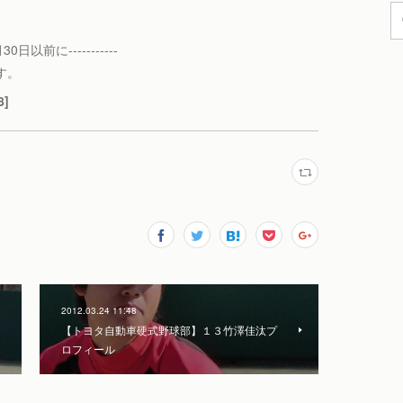
日以前に-----------
す。
8]
2012.03.24 11:48
【トヨタ自動車硬式野球部】１３竹澤佳汰プ
ロフィール