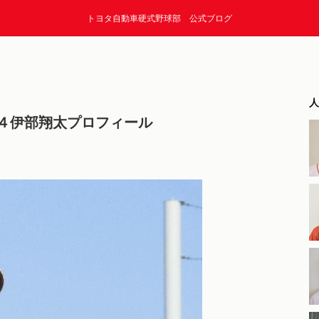
トヨタ自動車硬式野球部 公式ブログ
人
４伊部翔太プロフィール