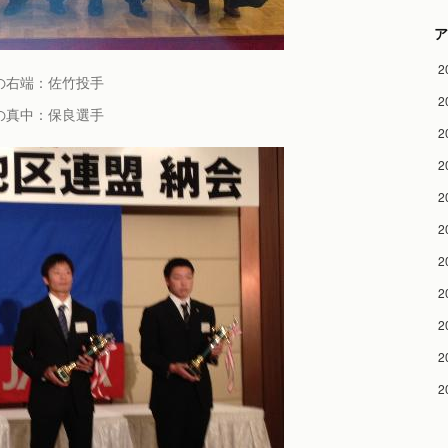
ア
2
の右端：
佐竹投手
2
の真中：
保良選手
2
2
2
2
2
2
2
2
2