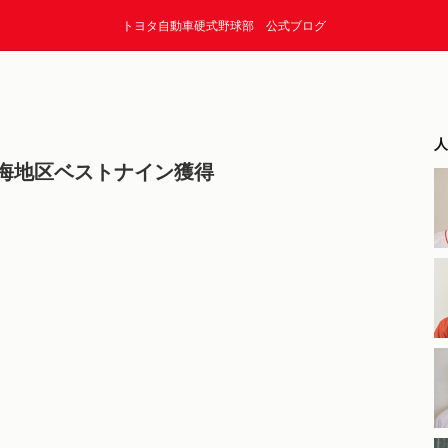
トヨタ自動車硬式野球部 公式ブログ
人
海地区ベストナイン獲得
と