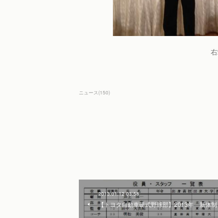
右
ニュース
(
150
)
2013.01.12 03:58
【トヨタ自動車硬式野球部】2013年 新体制