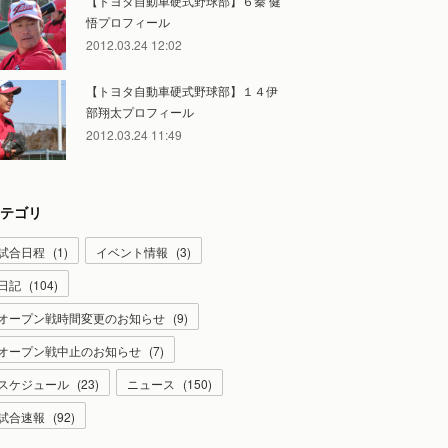
【トヨタ自動車硬式野球部】６秦 健
悟プロフィール
2012.03.24 12:02
【トヨタ自動車硬式野球部】１４伊
部翔太プロフィール
2012.03.24 11:49
テゴリ
試合日程
(
1
)
イベント情報
(
3
)
日記
(
104
)
オープン戦時間変更のお知らせ
(
9
)
オープン戦中止のお知らせ
(
7
)
スケジュール
(
23
)
ニュース
(
150
)
試合速報
(
92
)