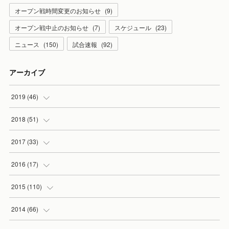
オープン戦時間変更のお知らせ
(
9
)
オープン戦中止のお知らせ
(
7
)
スケジュール
(
23
)
ニュース
(
150
)
試合速報
(
92
)
アーカイブ
2019
(
46
)
(
7
)
2018
(
51
)
(
2
)
(
3
)
2017
(
33
)
(
2
)
(
3
)
(
3
)
2016
(
17
)
(
3
)
(
5
)
(
2
)
(
1
)
2015
(
110
)
(
5
)
(
5
)
(
3
)
(
1
)
(
5
)
2014
(
66
)
(
7
)
(
5
)
(
4
)
(
1
)