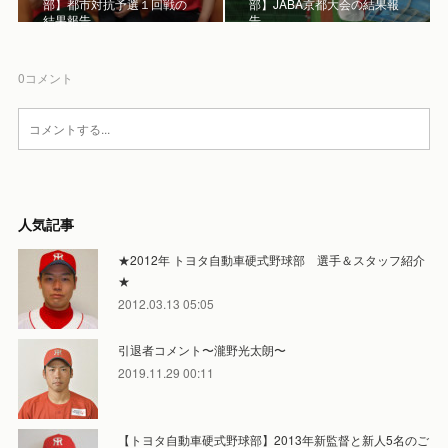
部】都市対抗予選１回戦の
部】JABA京都大会の結果報
結果報告
告
0
コメント
人気記事
★2012年 トヨタ自動車硬式野球部 選手＆スタッフ紹介
★
2012.03.13 05:05
引退者コメント〜瀧野光太朗〜
2019.11.29 00:11
【トヨタ自動車硬式野球部】2013年新監督と新人5名のご