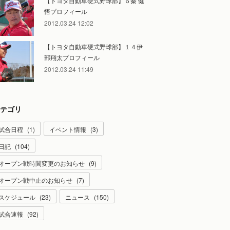
【トヨタ自動車硬式野球部】６秦 健
悟プロフィール
2012.03.24 12:02
【トヨタ自動車硬式野球部】１４伊
部翔太プロフィール
2012.03.24 11:49
テゴリ
試合日程
(
1
)
イベント情報
(
3
)
日記
(
104
)
オープン戦時間変更のお知らせ
(
9
)
オープン戦中止のお知らせ
(
7
)
スケジュール
(
23
)
ニュース
(
150
)
試合速報
(
92
)