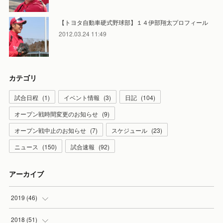
【トヨタ自動車硬式野球部】１４伊部翔太プロフィール
2012.03.24 11:49
カテゴリ
試合日程
(
1
)
イベント情報
(
3
)
日記
(
104
)
オープン戦時間変更のお知らせ
(
9
)
オープン戦中止のお知らせ
(
7
)
スケジュール
(
23
)
ニュース
(
150
)
試合速報
(
92
)
アーカイブ
2019
(
46
)
(
7
)
2018
(
51
)