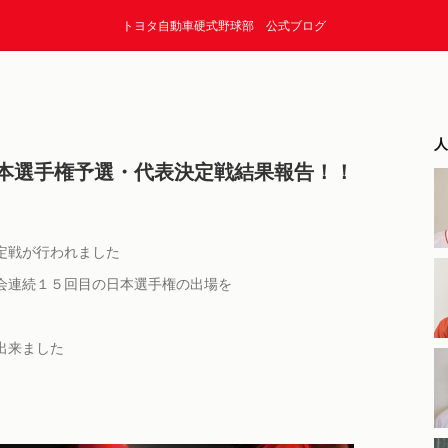
トヨタ自動車硬式野球部 公式ブログ
人
本選手権予選・代表決定戦結果報告！！
決定戦が行われました
会連続１５回目の日本選手権の出場を
出来ました