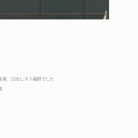
新美、口出し３７福田でした
笑