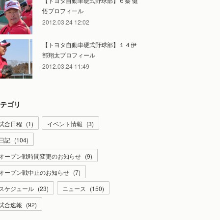
【トヨタ自動車硬式野球部】６秦 健
悟プロフィール
2012.03.24 12:02
【トヨタ自動車硬式野球部】１４伊
部翔太プロフィール
2012.03.24 11:49
テゴリ
試合日程
(
1
)
イベント情報
(
3
)
日記
(
104
)
オープン戦時間変更のお知らせ
(
9
)
オープン戦中止のお知らせ
(
7
)
スケジュール
(
23
)
ニュース
(
150
)
試合速報
(
92
)