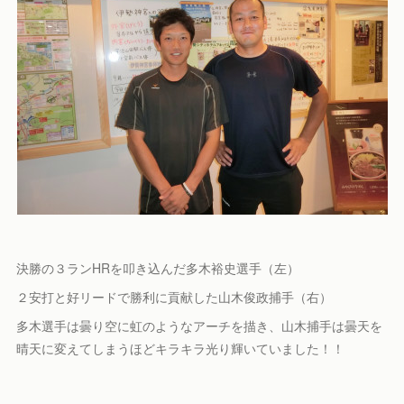
決勝の３ランHRを叩き込んだ多木裕史選手（左）
２安打と好リードで勝利に貢献した山木俊政捕手（右）
多木選手は曇り空に虹のようなアーチを描き、山木捕手は曇天を
晴天に変えてしまうほどキラキラ光り輝いていました！！