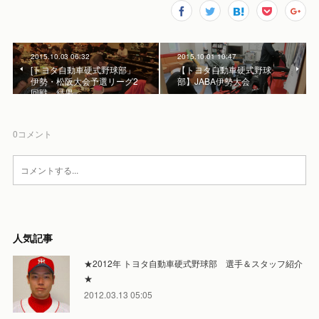
2015.10.03 06:32
2015.10.01 10:47
[トヨタ自動車硬式野球部」
【トヨタ自動車硬式野球
伊勢・松阪大会予選リーグ2
部】JABA伊勢大会
回戦 結果
0
コメント
人気記事
★2012年 トヨタ自動車硬式野球部 選手＆スタッフ紹介
★
2012.03.13 05:05