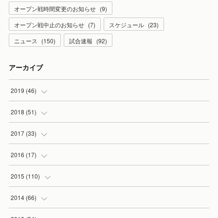
オープン戦時間変更のお知らせ
(
9
)
オープン戦中止のお知らせ
(
7
)
スケジュール
(
23
)
ニュース
(
150
)
試合速報
(
92
)
アーカイブ
2019
(
46
)
(
7
)
2018
(
51
)
(
2
)
(
3
)
2017
(
33
)
(
2
)
(
3
)
(
3
)
2016
(
17
)
(
3
)
(
5
)
(
2
)
(
1
)
2015
(
110
)
(
5
)
(
5
)
(
3
)
(
1
)
(
5
)
2014
(
66
)
(
7
)
(
5
)
(
4
)
(
1
)
(
2
)