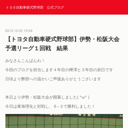
トヨタ自動車硬式野球部 公式ブログ
2015.10.02 10:04
【トヨタ自動車硬式野球部】伊勢・松阪大会
予選リーグ１回戦 結果
みなさんこんばんわ！
今回のブログを担当します４年目の樺澤と３年目の辰巳です
日頃より弊部への温かいご声援ありがとうございます
本日より伊勢・松阪大会が開幕しました( ^ω^ )
今日は東海理化と対戦し、６−３で勝利しました！