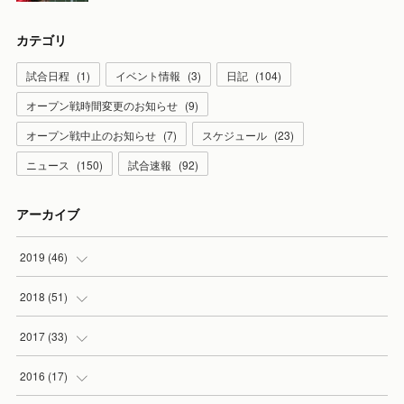
カテゴリ
試合日程
(
1
)
イベント情報
(
3
)
日記
(
104
)
オープン戦時間変更のお知らせ
(
9
)
オープン戦中止のお知らせ
(
7
)
スケジュール
(
23
)
ニュース
(
150
)
試合速報
(
92
)
アーカイブ
2019
(
46
)
(
7
)
2018
(
51
)
(
2
)
(
3
)
2017
(
33
)
(
2
)
(
3
)
(
3
)
2016
(
17
)