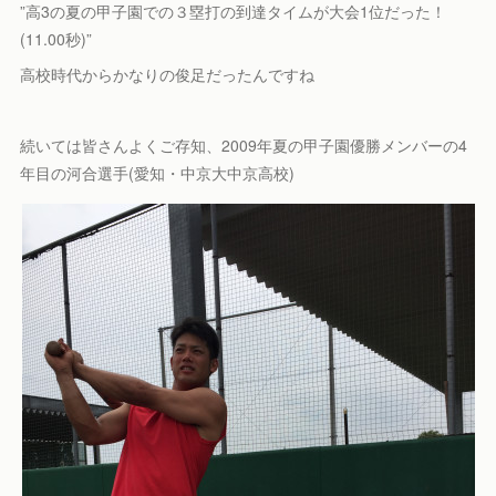
”高3の夏の甲子園での３塁打の到達タイムが大会1位だった！
(11.00秒)”
高校時代からかなりの俊足だったんですね
続いては皆さんよくご存知、2009年夏の甲子園優勝メンバーの4
年目の河合選手(愛知・中京大中京高校)