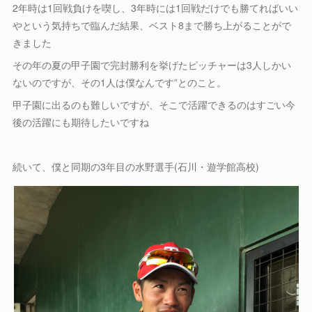
2年時は1回戦負けを喫し、3年時には1回戦だけでも勝てればいい
やという気持ちで臨んだ結果、ベスト8まで勝ち上がることがで
きました
その年の夏の甲子園で完封勝利を挙げたピッチャーは3人しかい
ないのですが、その1人は僕なんです”とのこと。
甲子園に出るのも難しいですが、そこで活躍できるのはすごい今
後の活躍にも期待したいですね
続いて、僕と同期の3年目の水野選手(石川・遊学館高校)