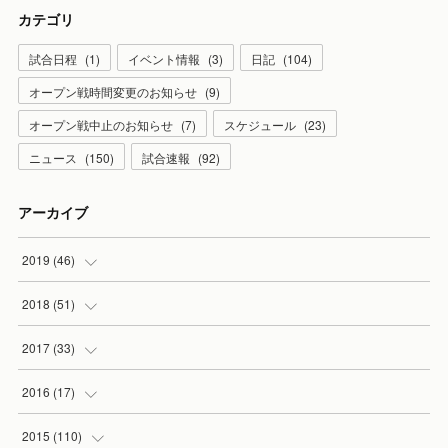
カテゴリ
試合日程
(
1
)
イベント情報
(
3
)
日記
(
104
)
オープン戦時間変更のお知らせ
(
9
)
オープン戦中止のお知らせ
(
7
)
スケジュール
(
23
)
ニュース
(
150
)
試合速報
(
92
)
アーカイブ
2019
(
46
)
(
7
)
2018
(
51
)
(
2
)
(
3
)
2017
(
33
)
(
2
)
(
3
)
(
3
)
2016
(
17
)
(
3
)
(
5
)
(
2
)
(
1
)
2015
(
110
)