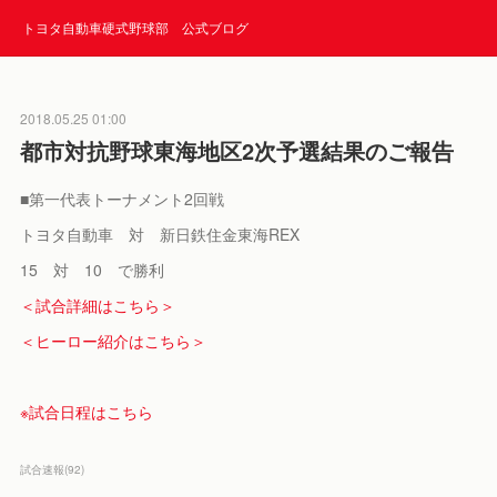
トヨタ自動車硬式野球部 公式ブログ
2018.05.25 01:00
都市対抗野球東海地区2次予選結果のご報告
■第一代表トーナメント2回戦
トヨタ自動車 対 新日鉄住金東海REX
15 対 10 で勝利
＜試合詳細はこちら＞
＜ヒーロー紹介はこちら＞
※試合日程はこちら
試合速報
(
92
)