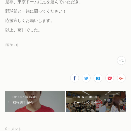
是非、東京ドームに足を運んでいただき、
野球部と一緒に闘ってください！
応援宜しくお願いします。
以上、葛川でした。
日記
(
104
)
2018.07.06 07:34
2018.06.22 06:00
補強選手紹介
ボーリング大会
0
コメント