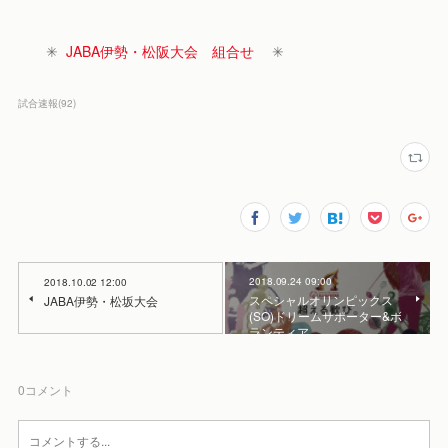
✳︎
JABA伊勢・松阪大会 組合せ
✳︎
試合速報
(
92
)
2018.09.24 09:00
2018.10.02 12:00
スペシャルオリンピックス
JABA伊勢・松坂大会
(SO)ドリームサポーター&ボ
ランティア
0
コメント