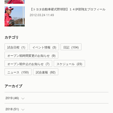
【トヨタ自動車硬式野球部】１４伊部翔太プロフィール
2012.03.24 11:49
カテゴリ
試合日程
(
1
)
イベント情報
(
3
)
日記
(
104
)
オープン戦時間変更のお知らせ
(
9
)
オープン戦中止のお知らせ
(
7
)
スケジュール
(
23
)
ニュース
(
150
)
試合速報
(
92
)
アーカイブ
2019
(
46
)
(
7
)
2018
(
51
)