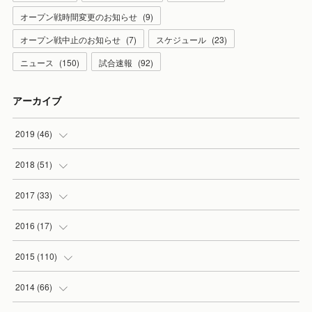
オープン戦時間変更のお知らせ
(
9
)
オープン戦中止のお知らせ
(
7
)
スケジュール
(
23
)
ニュース
(
150
)
試合速報
(
92
)
アーカイブ
2019
(
46
)
(
7
)
2018
(
51
)
(
2
)
(
3
)
2017
(
33
)
(
2
)
(
3
)
(
3
)
2016
(
17
)
(
3
)
(
5
)
(
2
)
(
1
)
2015
(
110
)
(
5
)
(
5
)
(
3
)
(
1
)
(
5
)
2014
(
66
)
(
7
)
(
5
)