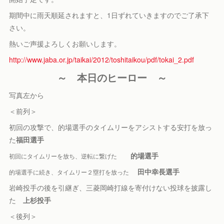
期間中に雨天順延されますと、1日ずれていきますのでご了承下
さい。
熱いご声援よろしくお願いします。
http://www.jaba.or.jp/taikai/2012/toshitaikou/pdf/tokai_2.pdf
～ 本日のヒーロー ～
写真左から
＜前列＞
初回の攻撃で、的場選手のタイムリーをアシストする安打を放っ
た
福田選手
的場選手
初回にタイムリーを放ち、逆転に繋げた
田中幸長選手
的場選手に続き、タイムリー２塁打を放った
岩崎投手の後を引継ぎ、三菱岡崎打線を寄付けない投球を披露し
た
上杉投手
＜後列＞