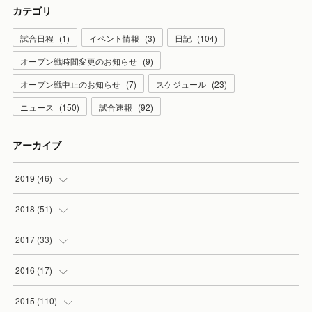
カテゴリ
試合日程
(
1
)
イベント情報
(
3
)
日記
(
104
)
オープン戦時間変更のお知らせ
(
9
)
オープン戦中止のお知らせ
(
7
)
スケジュール
(
23
)
ニュース
(
150
)
試合速報
(
92
)
アーカイブ
2019
(
46
)
(
7
)
2018
(
51
)
(
2
)
(
3
)
2017
(
33
)
(
2
)
(
3
)
(
3
)
2016
(
17
)
(
3
)
(
5
)
(
2
)
(
1
)
2015
(
110
)