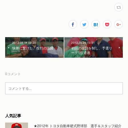
2012.06.04 09:20
2012.05.29 13:51
快勝に繋げた、投打の活躍
初回の攻防を制し、予選リ
ーグ1位通過
0
コメント
人気記事
★2012年 トヨタ自動車硬式野球部 選手＆スタッフ紹介