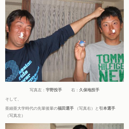
写真左：
宇野投手
右：
久保地投手
そして、
亜細亜大学時代の先輩後輩の
福田選手
（写真右）と
引本選手
（写真左）