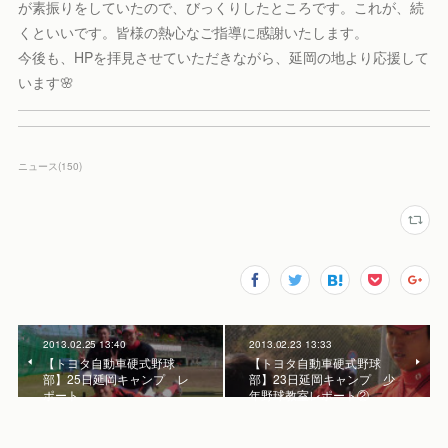
が素振りをしていたので、びっくりしたところです。これが、続
くといいです。皆様の熱心なご指導に感謝いたします。
今後も、HPを拝見させていただきながら、延岡の地より応援して
います🌸
ニュース
(
150
)
2013.02.25 13:40
2013.02.23 13:33
【トヨタ自動車硬式野球
【トヨタ自動車硬式野球
部】25日延岡キャンプ レ
部】23日延岡キャンプ 少
ポート
年野球教室レポート②