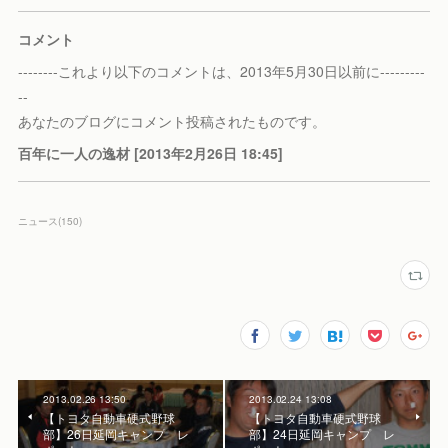
コメント
--------これより以下のコメントは、2013年5月30日以前に---------
--
あなたのブログにコメント投稿されたものです。
百年に一人の逸材 [2013年2月26日 18:45]
ニュース
(
150
)
2013.02.26 13:50
2013.02.24 13:08
【トヨタ自動車硬式野球
【トヨタ自動車硬式野球
部】26日延岡キャンプ レ
部】24日延岡キャンプ レ