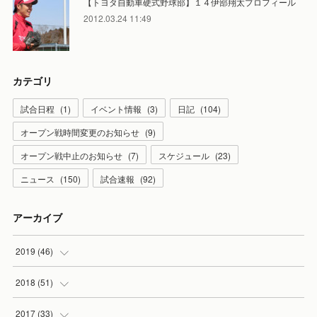
【トヨタ自動車硬式野球部】１４伊部翔太プロフィール
2012.03.24 11:49
カテゴリ
試合日程
(
1
)
イベント情報
(
3
)
日記
(
104
)
オープン戦時間変更のお知らせ
(
9
)
オープン戦中止のお知らせ
(
7
)
スケジュール
(
23
)
ニュース
(
150
)
試合速報
(
92
)
アーカイブ
2019
(
46
)
(
7
)
2018
(
51
)
(
2
)
(
3
)
2017
(
33
)